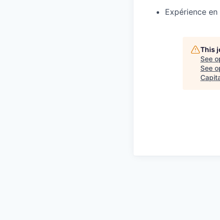
Expérience en 
This 
See o
See op
Capita