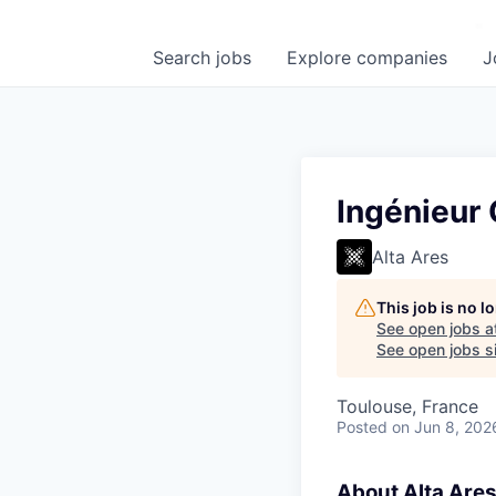
Search
jobs
Explore
companies
J
Ingénieur
Alta Ares
This job is no 
See open jobs a
See open jobs si
Toulouse, France
Posted
on Jun 8, 202
About Alta Are