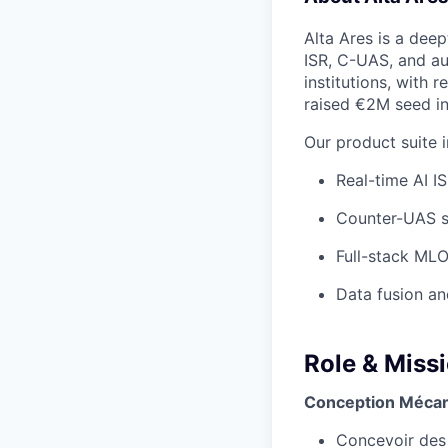
Alta Ares is a dee
ISR, C-UAS, and au
institutions, with
raised €2M seed i
Our product suite i
Real-time AI I
Counter-UAS s
Full-stack MLO
Data fusion an
Role & Miss
Conception Méca
Concevoir des