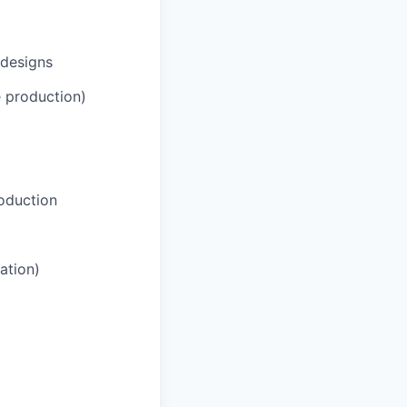
 designs
e production)
roduction
ation)