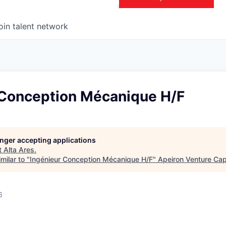
oin talent network
 Conception Mécanique H/F
longer accepting applications
t
Alta Ares
.
milar to "
Ingénieur Conception Mécanique H/F
"
Apeiron Venture Cap
6
s