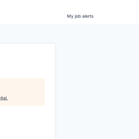
My
job
alerts
ital
.