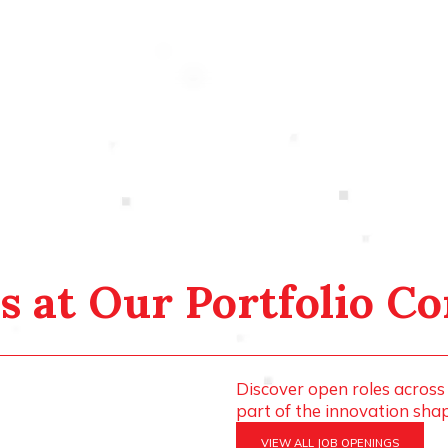
s at Our Portfolio C
Discover open roles acros
part of the innovation sha
VIEW ALL JOB OPENINGS