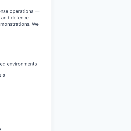
fense operations —
s and defence
demonstrations. We
ied environments
els
s